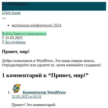
Перейти
+79959004013
к
inbox@neuroreg.ru
содержимому
Международная конференция, посвященная вопросам
"Нейрорегенерация" – от
реальных достижений в области нейрорегенерации.
материалы конференции 2024
фантазии к реальности
Войти/Зарегистрироваться
31.05.2025
Без рубрики
Привет, мир!
Добро пожаловать в WordPress. Это ваша первая запись.
Отредактируйте или удалите ее, затем начинайте создавать!
1 комментарий к “Привет, мир!”
Комментатор WordPress
:
31.05.2025 в 03:31
Привет! Это комментарий.